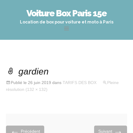
Voiture Box Paris 15e
Location de box pour voiture et moto à Paris
Aller
au
contenu
principal
gardien
Publié le
26 juin 2019
dans
TARIFS DES BOX
Pleine
résolution (132 × 132)
←
→
Précédent
Suivant