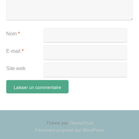
Nom
*
E-mail
*
Site web
Thème par
ThemeTrust
Fièrement propulsé par WordPress