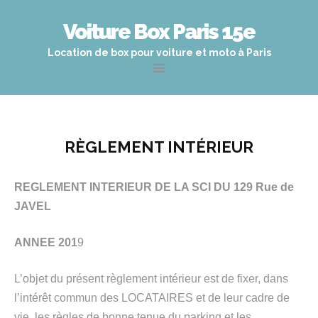
Voiture Box Paris 15e
Location de box pour voiture et moto à Paris
Aller
au
contenu
principal
RÈGLEMENT INTÉRIEUR
REGLEMENT INTERIEUR DE LA SCI DU 129 Rue de
JAVEL
ANNEE 201
9
L’objet du présent règlement intérieur est de fixer, dans
l’intérêt commun des LOCATAIRES et de leur cadre de
vie, les règles de bonne tenue du parking et les