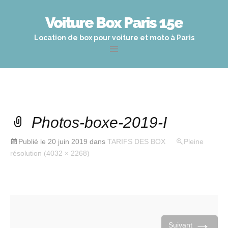
Voiture Box Paris 15e
Location de box pour voiture et moto à Paris
Aller
au
contenu
principal
Photos-boxe-2019-I
Publié le
20 juin 2019
dans
TARIFS DES BOX
Pleine
résolution (4032 × 2268)
→
Suivant